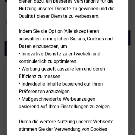
dienen dazu, ein besseres Verständnis für die
KIFFE GOLF
ALBATROSS
Nutzung unserer Dienste zu gewinnen und die
KIFFE K7 DAS MEISTERWERK
Charger
Qualität dieser Dienste zu verbessern.
CHF
3,999.00
CHF
CHF
69.90
Indem Sie die Option 'Alle akzeptieren'
3,599.10
auswählen, ermöglichen Sie uns, Cookies und
Daten einzusetzen, um
• Innovative Dienste zu entwickeln und
kontinuierlich zu optimieren.
• Werbung gezielt auszuliefern und deren
Effizienz zu messen.
• Individuelle Inhalte basierend auf Ihren
Präferenzen anzuzeigen.
• Maßgeschneiderte Werbeanzeigen
basierend auf Ihren Einstellungen zu zeigen.
Durch die weitere Nutzung unserer Webseite
stimmen Sie der Verwendung von Cookies