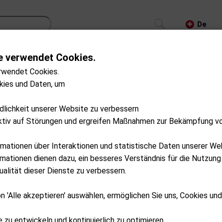
De
e verwendet Cookies.
CS
TROLLEYS
GPS/LASER/LAUNCH MONITOR
rwendet Cookies.
kies und Daten, um
auf Lager
ndlichkeit unserer Website zu verbessern
ktiv auf Störungen und ergreifen Maßnahmen zur Bekämpfung v
rmationen über Interaktionen und statistische Daten unserer We
ationen dienen dazu, ein besseres Verständnis für die Nutzung
alität dieser Dienste zu verbessern.
n 'Alle akzeptieren' auswählen, ermöglichen Sie uns, Cookies un
e zu entwickeln und kontinuierlich zu optimieren.