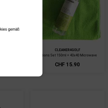
okies gemäß
CLEANER4GOLF
 Card
Aktions Set 150ml + 40x40 Microwave
CHF
15.90