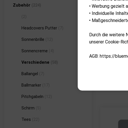
Zubehör
(224)
• Werbung gezielt a
• Individuelle Inha
(2)
• Maßgeschneiderte
Headcovers Putter
(7)
Durch die weitere
Sonnenbrille
(12)
unserer Cookie-Rich
Sonnencreme
(4)
AGB: https://bluem
Verschiedene
(58)
Ballangel
(7)
Ballmarker
(17)
Pitchgabeln
(12)
Schirm
(5)
Tees
(22)