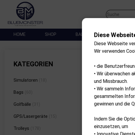
Diese Webseit
HOME
SHOP
BALLES DE GOLF
SA
Diese Webseite ve
Wir verwenden Coo
Marke
KATEGORIEN
• die Benutzerfreu
• Wir überwachen a
Simulatoren
(18)
und Missbrauch.
• Wir sammeln Info
Bags
(60)
gesammelten Inform
gewinnen und die Qu
Golfbälle
(31)
GPS/Lasergeräte
(15)
Indem Sie die Optio
einzusetzen, um
Trolleys
(178)
• Innovative Dienst