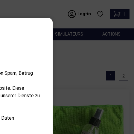
Log-in
|
ACCESSOIRES
SIMULATEURS
ACTIONS
on Spam, Betrug
1
2
bsite. Diese
 unserer Dienste zu
d Daten