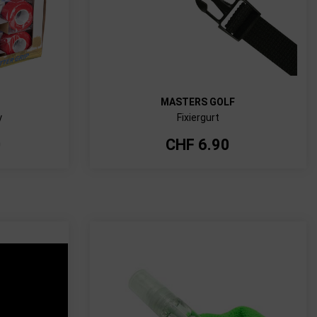
MASTERS GOLF
y
Fixiergurt
0
CHF
6.90