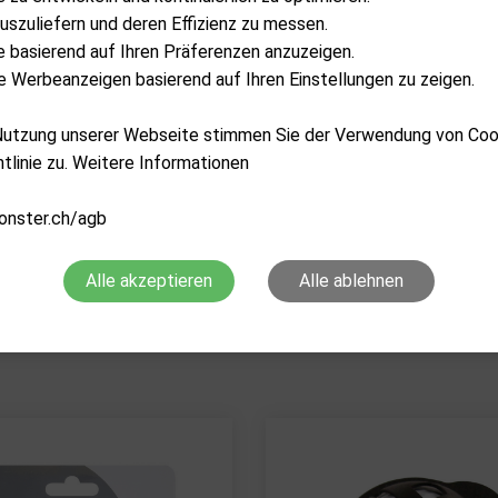
uszuliefern und deren Effizienz zu messen.
lte basierend auf Ihren Präferenzen anzuzeigen.
 Werbeanzeigen basierend auf Ihren Einstellungen zu zeigen.
 Nutzung unserer Webseite stimmen Sie der Verwendung von Co
tlinie zu. Weitere Informationen
onster.ch/agb
MASTERS GOLF
KUMI
2 in 1 Scorer
5 in 1 Golf Mulit Tool
Alle akzeptieren
Alle ablehnen
CHF
12.90
CHF
27.90