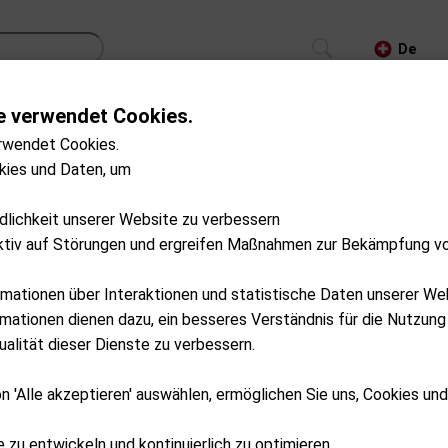
De
e verwendet Cookies.
CS
TROLLEYS
GPS/LASER/LAUNCH MONITOR
rwendet Cookies.
kies und Daten, um
SP20-R0001
Flat Cat
ndlichkeit unserer Website zu verbessern
Scorekartendeckel
ktiv auf Störungen und ergreifen Maßnahmen zur Bekämpfung v
Ab externem Lager lieferbar
rmationen über Interaktionen und statistische Daten unserer We
CHF
8.00
ationen dienen dazu, ein besseres Verständnis für die Nutzung
alität dieser Dienste zu verbessern.
In den Ware
n 'Alle akzeptieren' auswählen, ermöglichen Sie uns, Cookies un
e zu entwickeln und kontinuierlich zu optimieren.