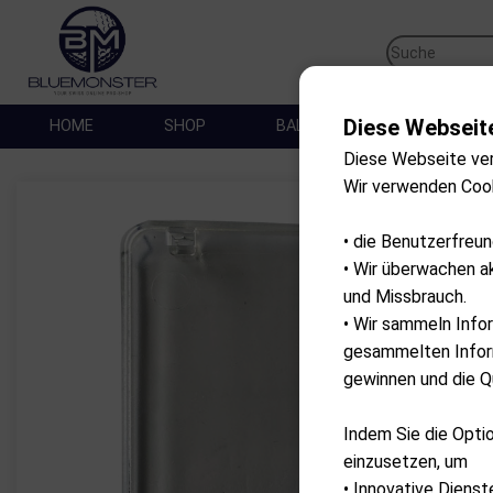
Diese Webseit
HOME
SHOP
BALLES DE GOLF
SA
Diese Webseite ve
Wir verwenden Coo
• die Benutzerfreu
• Wir überwachen a
und Missbrauch.
• Wir sammeln Info
gesammelten Inform
gewinnen und die Qu
Indem Sie die Optio
einzusetzen, um
• Innovative Dienst