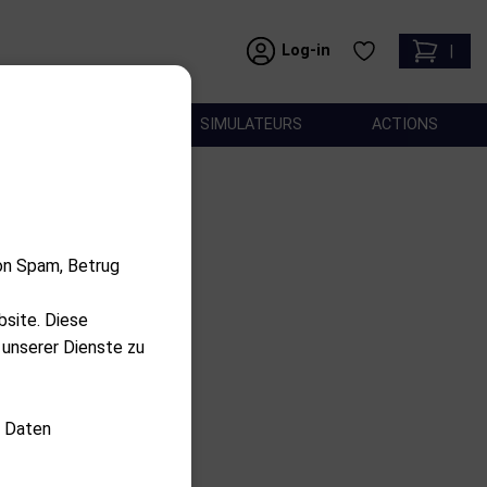
Log-in
|
ACCESSOIRES
SIMULATEURS
ACTIONS
on Spam, Betrug
bsite. Diese
 unserer Dienste zu
nkorb
d Daten