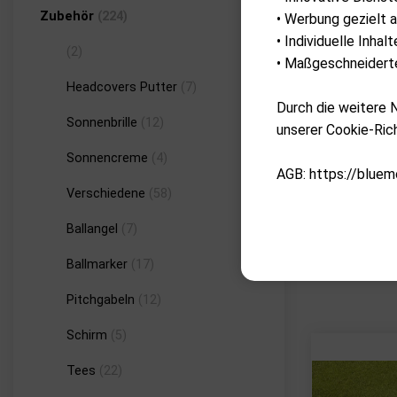
Zubehör
(224)
• Werbung gezielt a
• Individuelle Inha
(2)
• Maßgeschneiderte
Headcovers Putter
(7)
Durch die weitere
Sonnenbrille
(12)
unserer Cookie-Rich
Sonnencreme
(4)
AGB: https://bluem
Verschiedene
(58)
Ballangel
(7)
Ballmarker
(17)
Pitchgabeln
(12)
Schirm
(5)
Tees
(22)