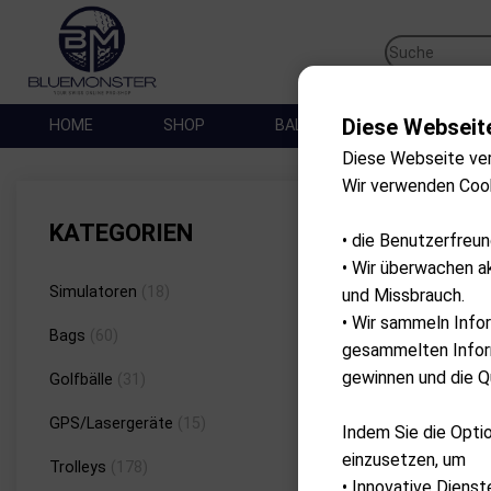
Diese Webseit
HOME
SHOP
BALLES DE GOLF
SA
Diese Webseite ve
Wir verwenden Coo
Marke
KATEGORIEN
• die Benutzerfreu
• Wir überwachen a
Simulatoren
(18)
und Missbrauch.
• Wir sammeln Info
Bags
(60)
gesammelten Inform
gewinnen und die Qu
Golfbälle
(31)
GPS/Lasergeräte
(15)
Indem Sie die Optio
einzusetzen, um
Trolleys
(178)
• Innovative Dienst