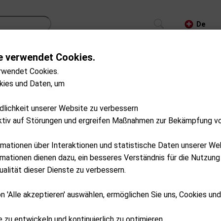
De
e verwendet Cookies.
CS
TROLLEYS
GPS/LASER/LAUNCH MONITOR
rwendet Cookies.
kies und Daten, um
auf Lager
ndlichkeit unserer Website zu verbessern
ktiv auf Störungen und ergreifen Maßnahmen zur Bekämpfung v
rmationen über Interaktionen und statistische Daten unserer We
ationen dienen dazu, ein besseres Verständnis für die Nutzung
alität dieser Dienste zu verbessern.
n 'Alle akzeptieren' auswählen, ermöglichen Sie uns, Cookies un
e zu entwickeln und kontinuierlich zu optimieren.