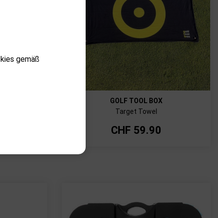
okies gemäß
GOLF TOOL BOX
x12
Target Towel
CHF
59.90