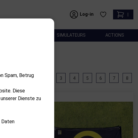
Log-in
|
ACCESSOIRES
SIMULATEURS
ACTIONS
on Spam, Betrug
1
2
3
4
5
6
7
8
bsite. Diese
 unserer Dienste zu
d Daten