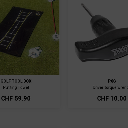
GOLF TOOL BOX
PXG
Putting Towel
Driver torque wren
CHF
59.90
CHF
10.00