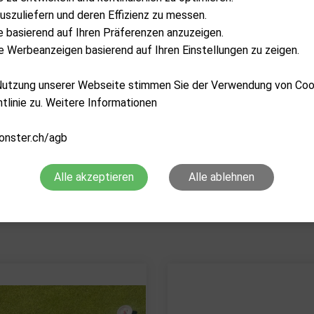
uszuliefern und deren Effizienz zu messen.
lte basierend auf Ihren Präferenzen anzuzeigen.
 Werbeanzeigen basierend auf Ihren Einstellungen zu zeigen.
 Nutzung unserer Webseite stimmen Sie der Verwendung von Co
tlinie zu. Weitere Informationen
onster.ch/agb
GOLF TOOL BOX
PURE 2 IMPROVE
Golf Grip Spray
Golf Impact Balls - 
Alle akzeptieren
Alle ablehnen
CHF
24.90
CHF
17.90