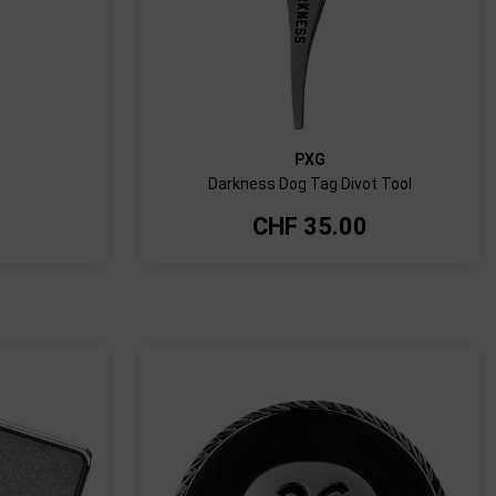
PXG
Darkness Dog Tag Divot Tool
CHF
35.00