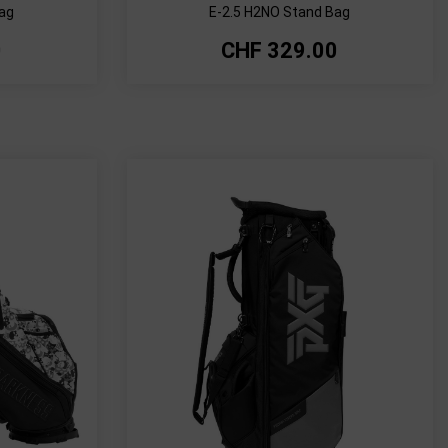
Bag
E-2.5 H2NO Stand Bag
0
CHF
329.00