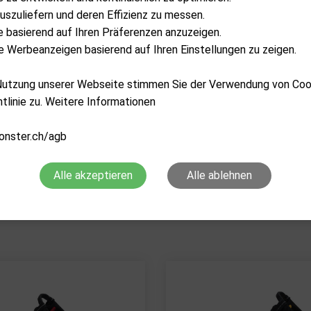
uszuliefern und deren Effizienz zu messen.
lte basierend auf Ihren Präferenzen anzuzeigen.
 Werbeanzeigen basierend auf Ihren Einstellungen zu zeigen.
 Nutzung unserer Webseite stimmen Sie der Verwendung von Co
tlinie zu. Weitere Informationen
onster.ch/agb
SUN MOUNTAIN
PXG
2NO Lite Stand WP
Xtreme Carry Stand Bag n
Alle akzeptieren
Alle ablehnen
CHF
399.00
CHF
359.0