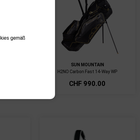
okies gemäß
SUN MOUNTAIN
avy-white
H2NO Carbon Fast 14-Way WP
0
CHF
990.00