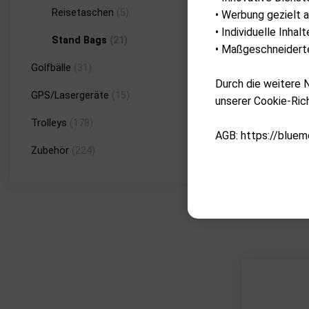
Reisetaschen
(5)
• Werbung gezielt a
• Individuelle Inha
Stand Bags
(21)
• Maßgeschneiderte
Golfbälle
(31)
Durch die weitere
GPS/Lasergeräte
(15)
unserer Cookie-Rich
Trolleys
(178)
AGB: https://bluem
Zubehör
(224)
H