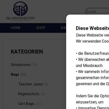
Diese Webseit
HOME
SHOP
BALLES DE GOLF
SA
Diese Webseite ve
Wir verwenden Coo
Marke
KATEGORIEN
• die Benutzerfreu
• Wir überwachen a
Simulatoren
(18)
und Missbrauch.
• Wir sammeln Info
Bags
(60)
gesammelten Inform
gewinnen und die Qu
Taschen Junior
(8)
Regenschutz
(4)
Indem Sie die Optio
einzusetzen, um
Cart Bags
(21)
• Innovative Dienst