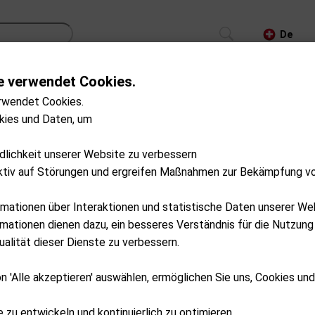
De
e verwendet Cookies.
CS
TROLLEYS
GPS/LASER/LAUNCH MONITOR
rwendet Cookies.
kies und Daten, um
auf Lager
ndlichkeit unserer Website zu verbessern
ktiv auf Störungen und ergreifen Maßnahmen zur Bekämpfung v
rmationen über Interaktionen und statistische Daten unserer We
ationen dienen dazu, ein besseres Verständnis für die Nutzung
alität dieser Dienste zu verbessern.
n 'Alle akzeptieren' auswählen, ermöglichen Sie uns, Cookies un
e zu entwickeln und kontinuierlich zu optimieren.