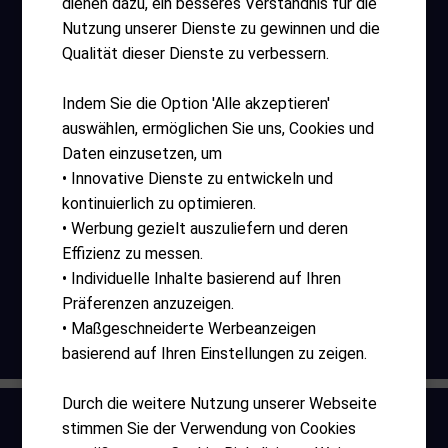
dienen dazu, ein besseres Verständnis für die
Nutzung unserer Dienste zu gewinnen und die
Hilfreiche Links
Qualität dieser Dienste zu verbessern.
AGB
Indem Sie die Option 'Alle akzeptieren'
Impressum
auswählen, ermöglichen Sie uns, Cookies und
Daten einzusetzen, um
Log-in
• Innovative Dienste zu entwickeln und
Register
kontinuierlich zu optimieren.
• Werbung gezielt auszuliefern und deren
Zahlungsmethode
Effizienz zu messen.
• Individuelle Inhalte basierend auf Ihren
Präferenzen anzuzeigen.
• Maßgeschneiderte Werbeanzeigen
© 2026 bluemonster.ch
basierend auf Ihren Einstellungen zu zeigen.
Durch die weitere Nutzung unserer Webseite
stimmen Sie der Verwendung von Cookies
Home
Produkte
Wunschzettel
Log-in
Warenkorb