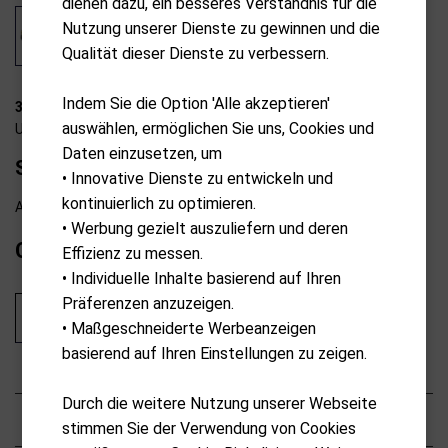
dienen dazu, ein besseres Verständnis für die
Nutzung unserer Dienste zu gewinnen und die
Qualität dieser Dienste zu verbessern.
Indem Sie die Option 'Alle akzeptieren'
31-T2102
auswählen, ermöglichen Sie uns, Cookies und
U.S. Kids Golf
Daten einzusetzen, um
Stand Bag 42" 107-115cm yellow
• Innovative Dienste zu entwickeln und
kontinuierlich zu optimieren.
Ab externem Lager lieferbar
• Werbung gezielt auszuliefern und deren
CHF
139.00
Effizienz zu messen.
• Individuelle Inhalte basierend auf Ihren
Präferenzen anzuzeigen.
In den Warenkorb
• Maßgeschneiderte Werbeanzeigen
basierend auf Ihren Einstellungen zu zeigen.
Durch die weitere Nutzung unserer Webseite
Eigenschaften
stimmen Sie der Verwendung von Cookies