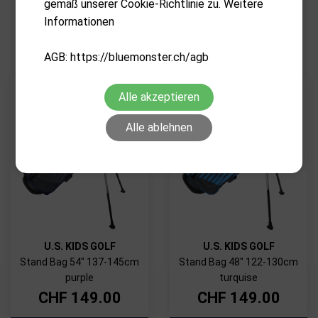
gemäß unserer Cookie-Richtlinie zu. Weitere
VERWANDTE PRODUKTE
Informationen
AGB: https://bluemonster.ch/agb
Alle akzeptieren
Alle ablehnen
U.S. KIDS GOLF
U.S. KIDS GOLF
Stand Bag 54" 137-145cm
Stand Bag 48" 122-130cm
purple
turquise
CHF
149.00
CHF
149.00