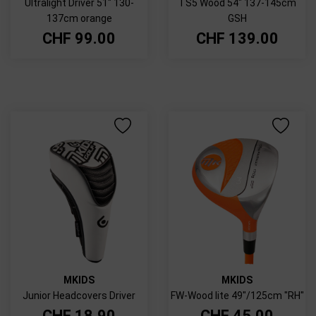
Ultralight Driver 51" 130-
TS5 Wood 54" 137-145cm
137cm orange
GSH
CHF
99.00
CHF
139.00
MKIDS
MKIDS
Junior Headcovers Driver
FW-Wood lite 49"/125cm "RH"
CHF
18.90
CHF
45.00