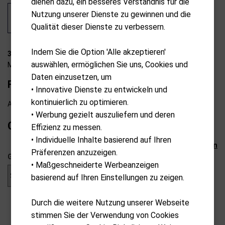
dienen dazu, ein besseres Verständnis für die
Nutzung unserer Dienste zu gewinnen und die
Qualität dieser Dienste zu verbessern.
Indem Sie die Option 'Alle akzeptieren'
35-W0008
auswählen, ermöglichen Sie uns, Cookies und
MKids
Daten einzusetzen, um
FW-Wood pro 65"/165cm "RH"
• Innovative Dienste zu entwickeln und
kontinuierlich zu optimieren.
Ab externem Lager lieferbar
• Werbung gezielt auszuliefern und deren
CHF
59.00
Effizienz zu messen.
• Individuelle Inhalte basierend auf Ihren
Auswahl zurücksetzen
Präferenzen anzuzeigen.
Geschlecht
• Maßgeschneiderte Werbeanzeigen
basierend auf Ihren Einstellungen zu zeigen.
Durch die weitere Nutzung unserer Webseite
stimmen Sie der Verwendung von Cookies