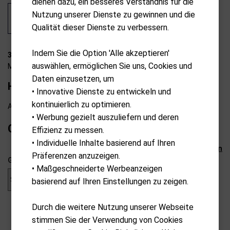
dienen dazu, ein besseres Verständnis für die
Nutzung unserer Dienste zu gewinnen und die
Qualität dieser Dienste zu verbessern.
Indem Sie die Option 'Alle akzeptieren'
35-H0005
auswählen, ermöglichen Sie uns, Cookies und
MKids
Daten einzusetzen, um
Hybrid pro 57"/145cm "RH"
• Innovative Dienste zu entwickeln und
kontinuierlich zu optimieren.
Ab externem Lager lieferbar
• Werbung gezielt auszuliefern und deren
CHF
59.00
Effizienz zu messen.
• Individuelle Inhalte basierend auf Ihren
Auswahl zurücksetzen
Präferenzen anzuzeigen.
Geschlecht
• Maßgeschneiderte Werbeanzeigen
basierend auf Ihren Einstellungen zu zeigen.
Durch die weitere Nutzung unserer Webseite
stimmen Sie der Verwendung von Cookies