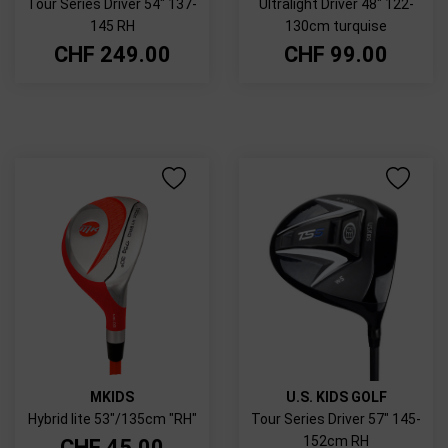
Tour Series Driver 54" 137-
Ultralight Driver 48" 122-
145 RH
130cm turquise
CHF
249.00
CHF
99.00
MKIDS
U.S. KIDS GOLF
Hybrid lite 53"/135cm "RH"
Tour Series Driver 57" 145-
152cm RH
CHF
45.00