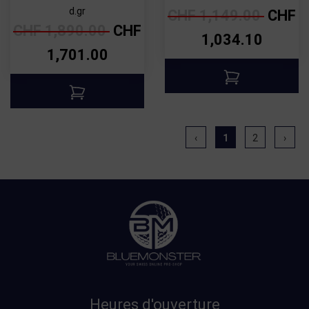
d.gr
CHF
1,149.00
CHF
CHF
1,890.00
CHF
1,034.10
1,701.00
‹
1
2
›
Heures d'ouverture