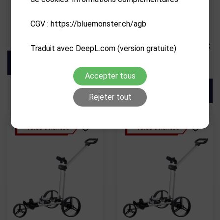
GOLFQUANT
FLAT CAT
GolfQuant Porte-parapluies
Go Plus 3.0 bronze "Trolley"
CGV : https://bluemonster.ch/agb
(chariot)
CHF
159.00
CHF
2,275.00
CHF
Traduit avec DeepL.com (version gratuite)
2,047.50
Accepter tous
Rejeter tout
- 10.00%
Remise
- 10.00%
Remise