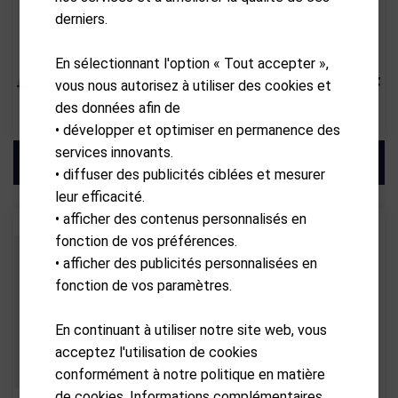
derniers.
KIFFE GOLF
KIFFE GOLF
KIFFE K5 Special Straight
KIFFE K5 LE PERFORMER
Versio - Olive
BLACK
En sélectionnant l'option « Tout accepter »,
CHF
3,599.00
CHF
CHF
3,599.00
CHF
vous nous autorisez à utiliser des cookies et
des données afin de
3,239.10
3,239.10
• développer et optimiser en permanence des
services innovants.
• diffuser des publicités ciblées et mesurer
leur efficacité.
• afficher des contenus personnalisés en
- 10.00%
Remise
fonction de vos préférences.
• afficher des publicités personnalisées en
fonction de vos paramètres.
En continuant à utiliser notre site web, vous
acceptez l'utilisation de cookies
conformément à notre politique en matière
de cookies. Informations complémentaires