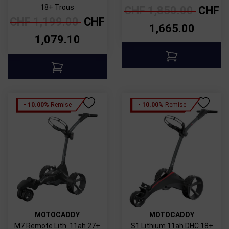
18+ Trous
CHF
1,850.00
CHF
CHF
1,199.00
CHF
1,665.00
1,079.10
- 10.00%
Remise
- 10.00%
Remise
MOTOCADDY
MOTOCADDY
M7 Remote Lith. 11ah 27+
S1 Lithium 11ah DHC 18+