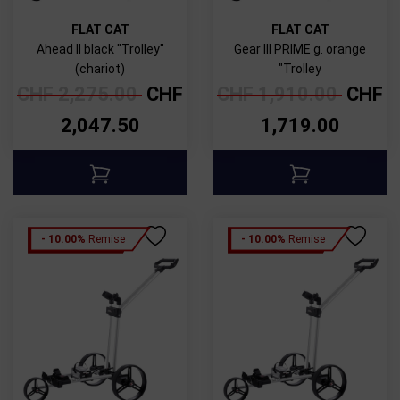
FLAT CAT
FLAT CAT
Ahead II black "Trolley"
Gear III PRIME g. orange
(chariot)
"Trolley
CHF
2,275.00
CHF
CHF
1,910.00
CHF
2,047.50
1,719.00
2)
- 10.00%
Remise
- 10.00%
Remise