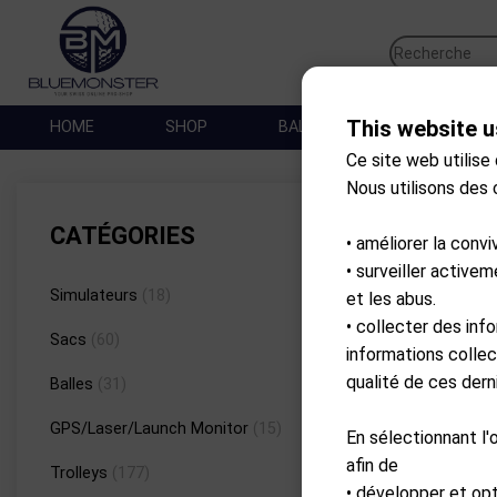
This website u
HOME
SHOP
BALLES DE GOLF
SA
Ce site web utilise
Nous utilisons des
Marques
CATÉGORIES
• améliorer la convi
• surveiller active
Simulateurs
(18)
et les abus.
• collecter des inf
Sacs
(60)
informations collec
qualité de ces derni
Balles
(31)
GPS/Laser/Launch Monitor
(15)
En sélectionnant l'
afin de
Trolleys
(177)
• développer et op