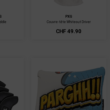
S
PXG
uddle
Couvre-tête Whiteout Driver
CHF
49.90