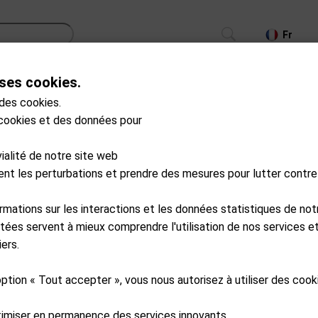
Fr
ses cookies.
CS
TROLLEYS
GPS/LASER/LAUNCH MONITOR
 des cookies.
 cookies et des données pour
Produits en stock
vialité de notre site web
ment les perturbations et prendre des mesures pour lutter contre
ormations sur les interactions et les données statistiques de not
tées servent à mieux comprendre l'utilisation de nos services et
ers.
option « Tout accepter », vous nous autorisez à utiliser des coo
timiser en permanence des services innovants.