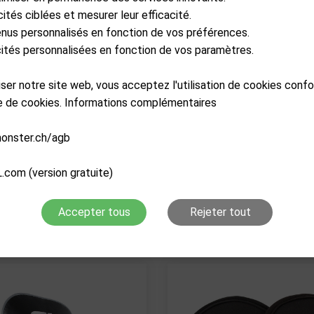
cités ciblées et mesurer leur efficacité.
enus personnalisés en fonction de vos préférences.
icités personnalisées en fonction de vos paramètres.
liser notre site web, vous acceptez l'utilisation de cookies con
re de cookies. Informations complémentaires
monster.ch/agb
KRAVE
KRAVE
ctic Headcover Blade
Arctic Headcover Dri
.com (version gratuite)
CHF
49.90
CHF
49.90
Accepter tous
Rejeter tout