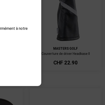
formément à notre
MASTERS GOLF
ver
Couverture de driver Headkase II
CHF
22.90