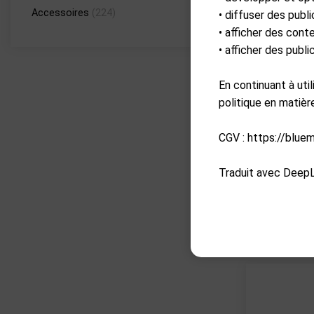
Accessoires
(224)
• diffuser des publi
• afficher des cont
• afficher des publ
En continuant à uti
politique en matiè
CGV : https://blue
Ar
Traduit avec DeepL