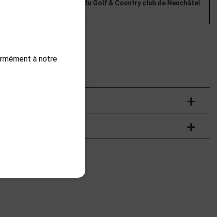
parations par le Pro-Shop du Golf & Country club de Neuchâtel
- 250 CHF
nier
formément à notre