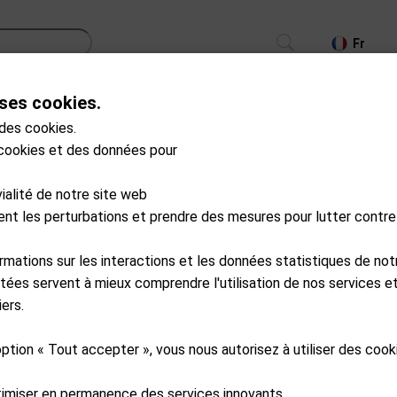
Fr
ses cookies.
CS
TROLLEYS
GPS/LASER/LAUNCH MONITOR
 des cookies.
 cookies et des données pour
S19-C2500
MotoCaddy
vialité de notre site web
S1 Facelift Lithium 8
ment les perturbations et prendre des mesures pour lutter contre
Available from external wareho
ormations sur les interactions et les données statistiques de not
CHF
1,099.00
CHF
tées servent à mieux comprendre l'utilisation de nos services et
ers.
989.10
option « Tout accepter », vous nous autorisez à utiliser des coo
Service au Pro-Shop de Neuchâ
timiser en permanence des services innovants.