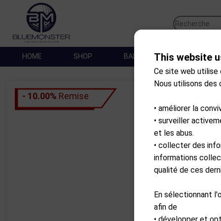
This website u
HOME
SHOP
BALLES DE GOLF
SA
Ce site web utilise
Nous utilisons des
- 10.00%
Remise
• améliorer la convi
• surveiller active
et les abus.
• collecter des inf
informations collec
qualité de ces derni
En sélectionnant l'
afin de
• développer et op