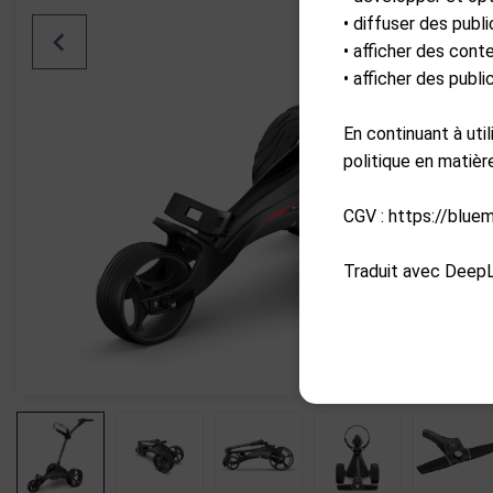
• diffuser des publi
• afficher des cont
• afficher des publ
En continuant à uti
politique en matiè
CGV : https://blue
Traduit avec DeepL