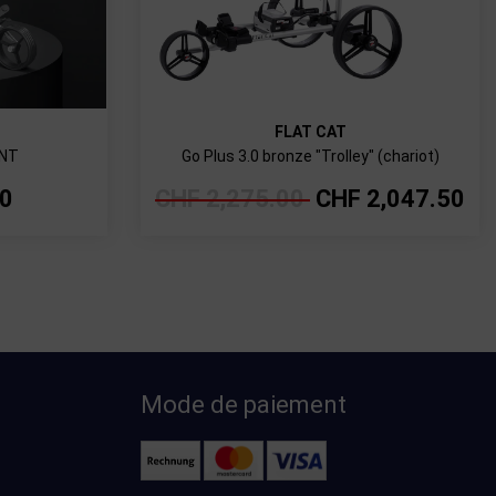
FLAT CAT
ENT
Go Plus 3.0 bronze "Trolley" (chariot)
00
CHF
2,275.00
CHF
2,047.50
Mode de paiement