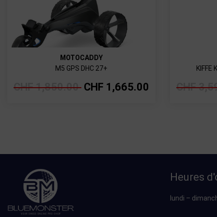
MOTOCADDY
M5 GPS DHC 27+
KIFFE
CHF
1,850.00
CHF
1,665.00
CHF
3,5
Heures d'
lundi – dimanc