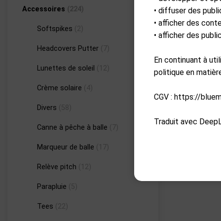
Accessoires
(224)
• diffuser des publi
• afficher des cont
Softspikes
(2)
• afficher des publ
Headcovers Putter
(7)
En continuant à uti
Lunettes de soleil
(12)
politique en matiè
Crème solaire
(4)
CGV : https://blue
Divers
(58)
Traduit avec DeepL
Canne à pêche à balle
(7)
Marqueur de balle
(17)
Relève pitch
(12)
Parapluie
(5)
Tees
(22)