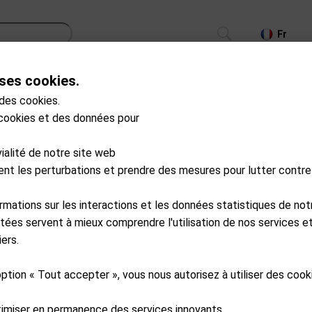
Fr
ses cookies.
CS
TROLLEYS
GPS/LASER/LAUNCH MONITOR
 des cookies.
 cookies et des données pour
uits en stock
vialité de notre site web
ment les perturbations et prendre des mesures pour lutter contre
ormations sur les interactions et les données statistiques de not
tées servent à mieux comprendre l'utilisation de nos services et
ers.
option « Tout accepter », vous nous autorisez à utiliser des coo
timiser en permanence des services innovants.