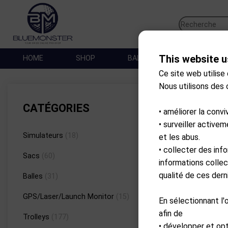
This website u
HOME
SHOP
BALLES DE GOLF
SA
Ce site web utilise
Nous utilisons des
Prod
CATÉGORIES
• améliorer la convi
• surveiller active
Simulateurs
(18)
et les abus.
• collecter des inf
Sacs
(60)
informations collec
qualité de ces derni
Balles
(31)
GPS/Laser/Launch Monitor
(15)
En sélectionnant l'
afin de
Trolleys
(177)
• développer et op