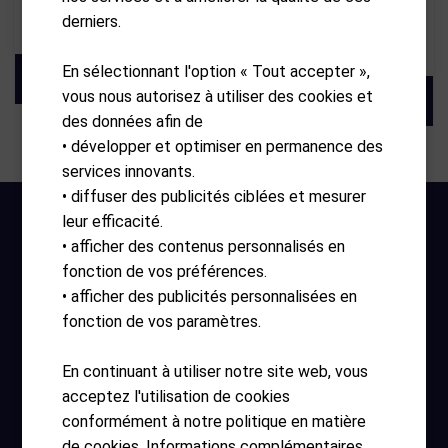
Plus4 std. set
derniers.
CHF
24.90
CHF
309.90
En sélectionnant l'option « Tout accepter »,
vous nous autorisez à utiliser des cookies et
des données afin de
• développer et optimiser en permanence des
services innovants.
• diffuser des publicités ciblées et mesurer
leur efficacité.
• afficher des contenus personnalisés en
fonction de vos préférences.
• afficher des publicités personnalisées en
fonction de vos paramètres.
Heures d'ouverture
En continuant à utiliser notre site web, vous
acceptez l'utilisation de cookies
lundi – dimanche 10:00 – 17:30
conformément à notre politique en matière
de cookies. Informations complémentaires