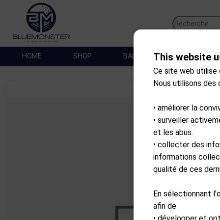
This website u
HOME
SHOP
BALLES DE GOLF
SA
Ce site web utilise
Nous utilisons des
• améliorer la convi
• surveiller active
et les abus.
• collecter des inf
informations collec
qualité de ces derni
En sélectionnant l'
afin de
• développer et op