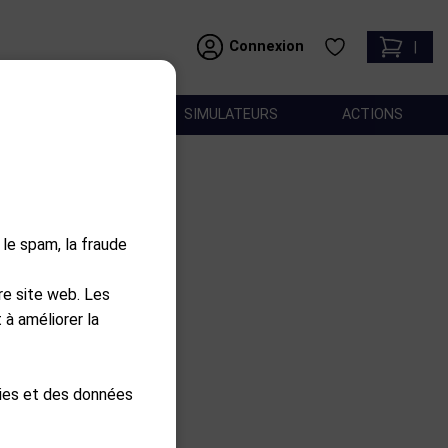
Connexion
|
ACCESSOIRES
SIMULATEURS
ACTIONS
35-155 cm
 le spam, la fraude
use
re site web. Les
 à améliorer la
nier
kies et des données