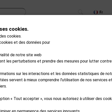
Fr
ses cookies.
CS
TROLLEYS
GPS/LASER/LAUNCH MONITOR
 des cookies.
 cookies et des données pour
G-0197193882954
N/A
vialité de notre site web
xJ3 Ensemble junior 1
ment les perturbations et prendre des mesures pour lutter contre
Available from external wareho
ormations sur les interactions et les données statistiques de not
CHF
549.90
tées servent à mieux comprendre l'utilisation de nos services et
ers.
Ajouter au pa
option « Tout accepter », vous nous autorisez à utiliser des coo
timiser en permanence des services innovants.