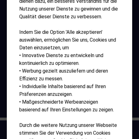
dienen dazu, ein besseres Verständnis für die
Nutzung unserer Dienste zu gewinnen und die
Hilfreiche Links
Qualität dieser Dienste zu verbessern.
AGB
Indem Sie die Option 'Alle akzeptieren'
Impressum
auswählen, ermöglichen Sie uns, Cookies und
Daten einzusetzen, um
Log-in
• Innovative Dienste zu entwickeln und
Register
kontinuierlich zu optimieren.
• Werbung gezielt auszuliefern und deren
Zahlungsmethode
Effizienz zu messen.
• Individuelle Inhalte basierend auf Ihren
Präferenzen anzuzeigen.
• Maßgeschneiderte Werbeanzeigen
© 2026 bluemonster.ch
basierend auf Ihren Einstellungen zu zeigen.
Durch die weitere Nutzung unserer Webseite
stimmen Sie der Verwendung von Cookies
Home
Produkte
Wunschzettel
Log-in
Warenkorb