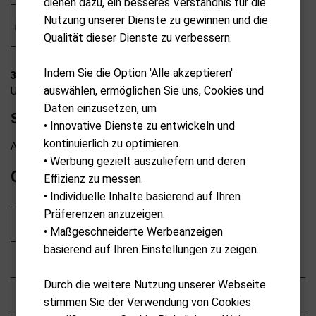
dienen dazu, ein besseres Verständnis für die
Nutzung unserer Dienste zu gewinnen und die
Qualität dieser Dienste zu verbessern.
Indem Sie die Option 'Alle akzeptieren'
31-T2104
auswählen, ermöglichen Sie uns, Cookies und
U.S. Kids Golf
Daten einzusetzen, um
Stand Bag 48" 122-130cm turquise
• Innovative Dienste zu entwickeln und
kontinuierlich zu optimieren.
Ab externem Lager lieferbar
• Werbung gezielt auszuliefern und deren
CHF
149.00
Effizienz zu messen.
• Individuelle Inhalte basierend auf Ihren
Präferenzen anzuzeigen.
In den Warenkorb
• Maßgeschneiderte Werbeanzeigen
basierend auf Ihren Einstellungen zu zeigen.
Durch die weitere Nutzung unserer Webseite
Eigenschaften
stimmen Sie der Verwendung von Cookies