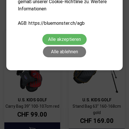
gemäß unserer Cookie-Richtlinie zu. Weitere
VERWANDTE PRODUKTE
Informationen
AGB: https://bluemonster.ch/agb
Alle akzeptieren
Alle ablehnen
U.S. KIDS GOLF
U.S. KIDS GOLF
Carry Bag 39" 100-107cm red
Stand Bag 63" 160-168cm
gold
CHF
99.00
CHF
169.00