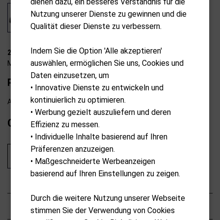
dienen dazu, ein besseres Verständnis für die
Nutzung unserer Dienste zu gewinnen und die
Qualität dieser Dienste zu verbessern.
Indem Sie die Option 'Alle akzeptieren'
23-Z0013
auswählen, ermöglichen Sie uns, Cookies und
Masters Golf
Daten einzusetzen, um
Putter Cover Mallet
• Innovative Dienste zu entwickeln und
kontinuierlich zu optimieren.
Ab externem Lager lieferbar
• Werbung gezielt auszuliefern und deren
CHF
24.90
Effizienz zu messen.
• Individuelle Inhalte basierend auf Ihren
Präferenzen anzuzeigen.
In den Warenkorb
• Maßgeschneiderte Werbeanzeigen
basierend auf Ihren Einstellungen zu zeigen.
Durch die weitere Nutzung unserer Webseite
Beschreibung
stimmen Sie der Verwendung von Cookies