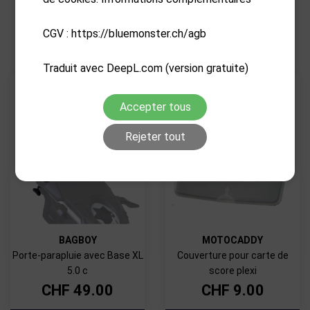
PRODUITS CONNEXES
CGV : https://bluemonster.ch/agb
Traduit avec DeepL.com (version gratuite)
Accepter tous
Rejeter tout
BAGBOY
MOTOCADDY
Porte-parapluie avec Base XL
Couverture pour carte de
5.0 c
score plexi
CHF
49.00
CHF
9.00