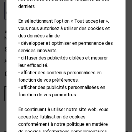
derniers.
En sélectionnant l'option « Tout accepter »,
vous nous autorisez à utiliser des cookies et
SP19-R0227
des données afin de
MotoCaddy
• développer et optimiser en permanence des
Support de sac Crochet en bas
services innovants.
• diffuser des publicités ciblées et mesurer
Available from external warehouse
leur efficacité.
• afficher des contenus personnalisés en
CHF
9.90
fonction de vos préférences.
• afficher des publicités personnalisées en
Ajouter au panier
fonction de vos paramètres.
En continuant à utiliser notre site web, vous
acceptez l'utilisation de cookies
Caractéristiques
conformément à notre politique en matière
de cookies. Informations complémentaires