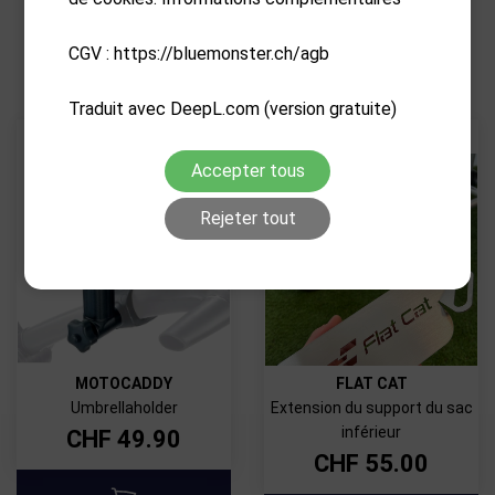
PRODUITS CONNEXES
CGV : https://bluemonster.ch/agb
Traduit avec DeepL.com (version gratuite)
Accepter tous
Rejeter tout
MOTOCADDY
FLAT CAT
Umbrellaholder
Extension du support du sac
inférieur
CHF
49.90
CHF
55.00