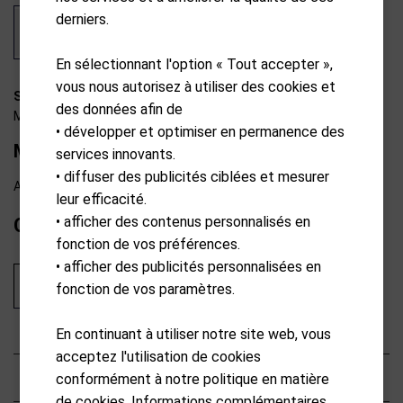
derniers.
En sélectionnant l'option « Tout accepter »,
vous nous autorisez à utiliser des cookies et
SP19-R0603
des données afin de
MotoCaddy
• développer et optimiser en permanence des
M-Tech Poignée en cuir
services innovants.
• diffuser des publicités ciblées et mesurer
Available from external warehouse
leur efficacité.
• afficher des contenus personnalisés en
CHF
45.00
fonction de vos préférences.
• afficher des publicités personnalisées en
Ajouter au panier
fonction de vos paramètres.
En continuant à utiliser notre site web, vous
acceptez l'utilisation de cookies
Caractéristiques
conformément à notre politique en matière
de cookies. Informations complémentaires