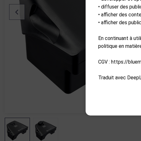
• diffuser des publi
• afficher des cont
• afficher des publ
En continuant à uti
politique en matiè
CGV : https://blue
Traduit avec DeepL