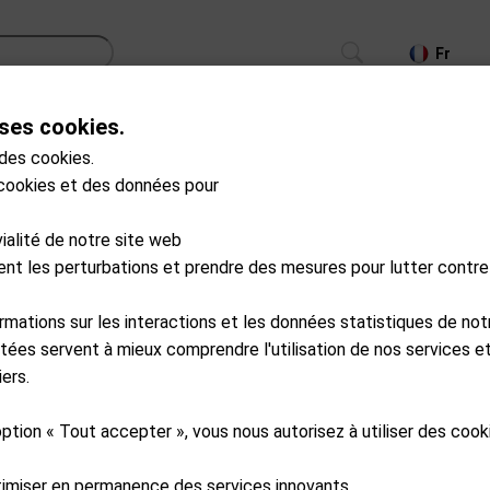
Fr
ses cookies.
CS
TROLLEYS
GPS/LASER/LAUNCH MONITOR
 des cookies.
 cookies et des données pour
SP19-A0010
MotoCaddy
vialité de notre site web
Chargeur de batterie a
ment les perturbations et prendre des mesures pour lutter contre
Available from external wareho
ormations sur les interactions et les données statistiques de not
CHF
590.00
tées servent à mieux comprendre l'utilisation de nos services et
ers.
Ajouter au pa
option « Tout accepter », vous nous autorisez à utiliser des coo
timiser en permanence des services innovants.