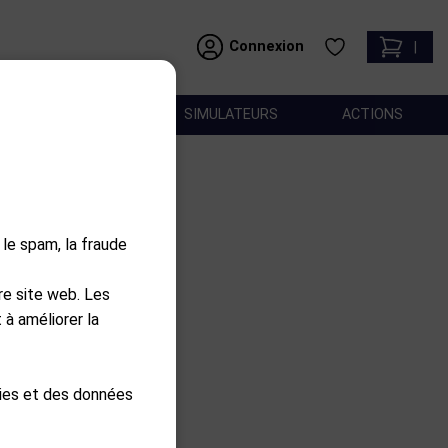
Connexion
|
ACCESSOIRES
SIMULATEURS
ACTIONS
u lithium 11ah
 le spam, la fraude
use
re site web. Les
 à améliorer la
nier
kies et des données