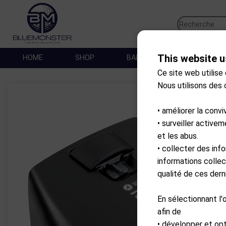
This website u
HOME
SHOP
BALLES DE GOLF
SA
Ce site web utilise
Nous utilisons des
• améliorer la convi
• surveiller active
et les abus.
• collecter des inf
informations collec
qualité de ces derni
En sélectionnant l'
afin de
• développer et op