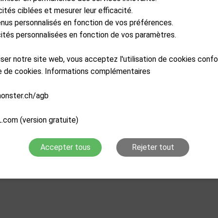
cités ciblées et mesurer leur efficacité.
Caractéristiques
enus personnalisés en fonction de vos préférences.
icités personnalisées en fonction de vos paramètres.
liser notre site web, vous acceptez l'utilisation de cookies con
re de cookies. Informations complémentaires
monster.ch/agb
.com (version gratuite)
Accepter tous
Rejeter tout