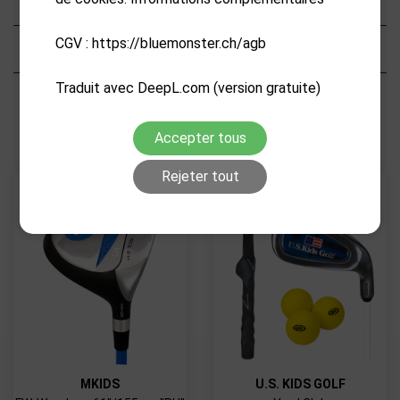
CGV : https://bluemonster.ch/agb
Caractéristiques
PRODUITS CONNEXES
Traduit avec DeepL.com (version gratuite)
Accepter tous
Rejeter tout
MKIDS
U.S. KIDS GOLF