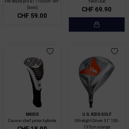
FW-Wood pro 61"/155cm "RH"
Yard Club
(bois)
CHF
69.90
CHF
59.00
MKIDS
U.S. KIDS GOLF
Couvre-chef junior hybride
Ultralight Driver 51" 130-
137cm orange
CHF
18.90