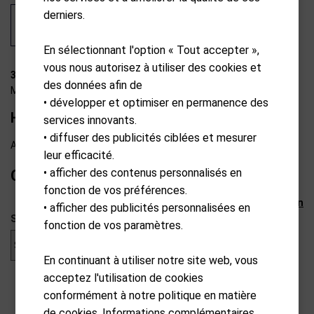
derniers.
En sélectionnant l'option « Tout accepter »,
vous nous autorisez à utiliser des cookies et
35-H0002
des données afin de
MKids
• développer et optimiser en permanence des
Hybrid lite 49"/125cm "RH" (hauteur)
services innovants.
• diffuser des publicités ciblées et mesurer
Available from external warehouse
leur efficacité.
• afficher des contenus personnalisés en
CHF
45.00
fonction de vos préférences.
Annuler la sélection
• afficher des publicités personnalisées en
Sexe
fonction de vos paramètres.
En continuant à utiliser notre site web, vous
acceptez l'utilisation de cookies
conformément à notre politique en matière
de cookies. Informations complémentaires