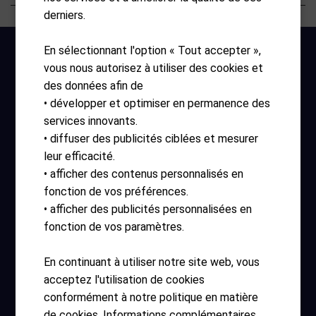
derniers.
En sélectionnant l'option « Tout accepter »,
vous nous autorisez à utiliser des cookies et
des données afin de
• développer et optimiser en permanence des
services innovants.
• diffuser des publicités ciblées et mesurer
Heures d'ouverture
leur efficacité.
• afficher des contenus personnalisés en
lundi – dimanche 10:00 – 17:30
fonction de vos préférences.
• afficher des publicités personnalisées en
Liens utiles
fonction de vos paramètres.
AGB
En continuant à utiliser notre site web, vous
Impressum
acceptez l'utilisation de cookies
conformément à notre politique en matière
Connexion
de cookies. Informations complémentaires