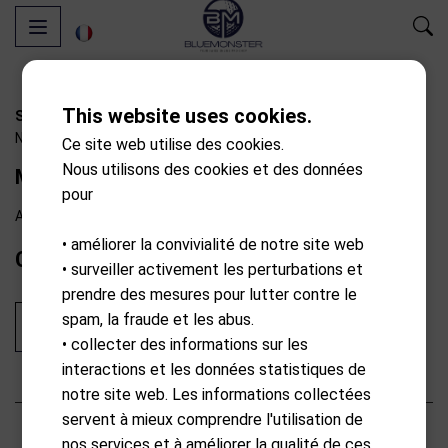
This website uses cookies.
S07-B2494
N/A
Ce site web utilise des cookies.
Nous utilisons des cookies et des données
Mindset TourB-RXS
pour
Available from external warehouse
• améliorer la convivialité de notre site web
CHF
64.90
• surveiller activement les perturbations et
prendre des mesures pour lutter contre le
spam, la fraude et les abus.
Ajouter au panier
• collecter des informations sur les
interactions et les données statistiques de
notre site web. Les informations collectées
servent à mieux comprendre l'utilisation de
Description
nos services et à améliorer la qualité de ces