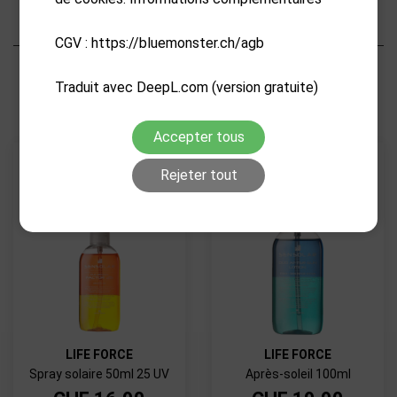
Caractéristiques
CGV : https://bluemonster.ch/agb
PRODUITS CONNEXES
Traduit avec DeepL.com (version gratuite)
Accepter tous
Rejeter tout
LIFE FORCE
LIFE FORCE
Spray solaire 50ml 25 UV
Après-soleil 100ml