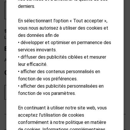
derniers.
En sélectionnant l'option « Tout accepter »,
vous nous autorisez à utiliser des cookies et
SS01-A0020
des données afin de
Life Force
• développer et optimiser en permanence des
Baume à lèvres 7.5g
services innovants.
• diffuser des publicités ciblées et mesurer
Available from external warehouse
leur efficacité.
• afficher des contenus personnalisés en
CHF
7.90
fonction de vos préférences.
• afficher des publicités personnalisées en
Ajouter au panier
fonction de vos paramètres.
En continuant à utiliser notre site web, vous
acceptez l'utilisation de cookies
Description
conformément à notre politique en matière
de cookies. Informations complémentaires