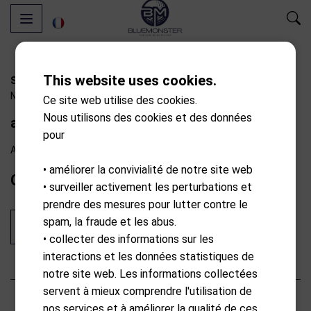
This website uses cookies.
S17-A2310
N/A
Ce site web utilise des cookies.
Nous utilisons des cookies et des données
aim W12 Montre de golf
pour
Available from external warehouse
• améliorer la convivialité de notre site web
CHF
349.00
• surveiller activement les perturbations et
prendre des mesures pour lutter contre le
spam, la fraude et les abus.
Ajouter au panier
• collecter des informations sur les
interactions et les données statistiques de
notre site web. Les informations collectées
servent à mieux comprendre l'utilisation de
Description
nos services et à améliorer la qualité de ces