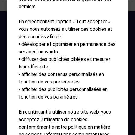
derniers.
En sélectionnant l'option « Tout accepter »,
vous nous autorisez à utiliser des cookies et
des données afin de
• développer et optimiser en permanence des
services innovants.
• diffuser des publicités ciblées et mesurer
Heures d'ouverture
leur efficacité.
• afficher des contenus personnalisés en
lundi – dimanche 10:00 – 17:30
fonction de vos préférences.
• afficher des publicités personnalisées en
Liens utiles
fonction de vos paramètres.
AGB
En continuant à utiliser notre site web, vous
Impressum
acceptez l'utilisation de cookies
conformément à notre politique en matière
Connexion
de cookies. Informations complémentaires