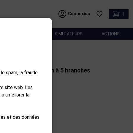
Connexion
|
ACCESSOIRES
SIMULATEURS
ACTIONS
 avant en aluminium à 5 branches
 le spam, la fraude
use
re site web. Les
 à améliorer la
nier
kies et des données