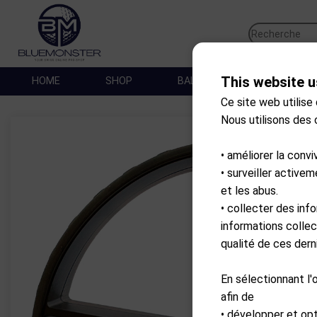
This website u
HOME
SHOP
BALLES DE GOLF
SA
Ce site web utilise
Nous utilisons des
• améliorer la convi
• surveiller active
et les abus.
• collecter des inf
informations collec
qualité de ces derni
En sélectionnant l'
afin de
• développer et op