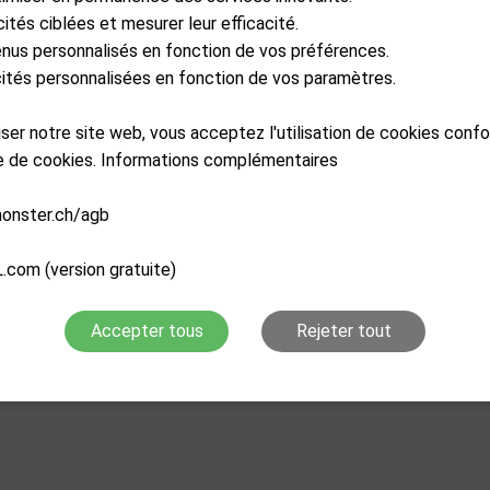
cités ciblées et mesurer leur efficacité.
Caractéristiques
enus personnalisés en fonction de vos préférences.
icités personnalisées en fonction de vos paramètres.
liser notre site web, vous acceptez l'utilisation de cookies con
re de cookies. Informations complémentaires
monster.ch/agb
.com (version gratuite)
Accepter tous
Rejeter tout