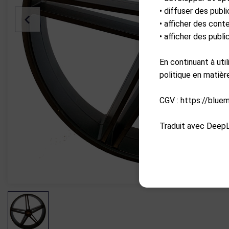
• diffuser des publi
• afficher des cont
• afficher des publ
En continuant à uti
politique en matiè
CGV : https://blue
Traduit avec DeepL