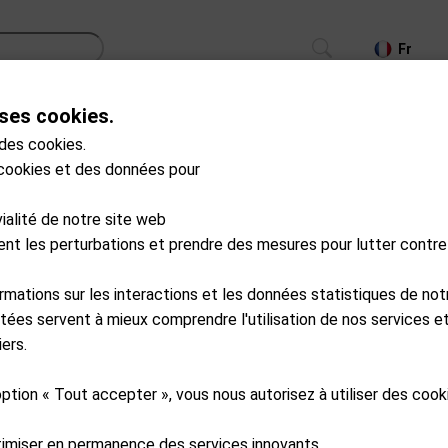
Fr
ses cookies.
CS
TROLLEYS
GPS/LASER/LAUNCH MONITOR
 des cookies.
 cookies et des données pour
SP20-R0042
Flat Cat
vialité de notre site web
Roue avant avec partie
ment les perturbations et prendre des mesures pour lutter contre
Available from external wareho
ormations sur les interactions et les données statistiques de not
CHF
93.00
tées servent à mieux comprendre l'utilisation de nos services et
ers.
Ajouter au pa
option « Tout accepter », vous nous autorisez à utiliser des coo
timiser en permanence des services innovants.