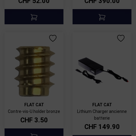
CHF
52.00
CHF
390.00
FLAT CAT
FLAT CAT
Contre-vis-U.holder bronze
Lithium Charger ancienne
batterie
CHF
3.50
CHF
149.90