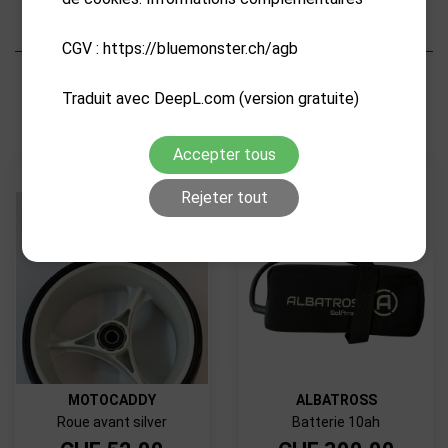
Caractéristiques
CGV : https://bluemonster.ch/agb
PRODUITS CONNEXES
Traduit avec DeepL.com (version gratuite)
Accepter tous
Rejeter tout
MOTOCADDY
ALBATROSS
Roue avant silver
Batterie 10ah