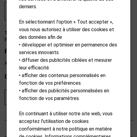
derniers.
En sélectionnant l'option « Tout accepter »,
vous nous autorisez à utiliser des cookies et
11-A0007
des données afin de
BagBoy
• développer et optimiser en permanence des
Rallonge de porte-parapluie
services innovants.
• diffuser des publicités ciblées et mesurer
Available from external warehouse
leur efficacité.
• afficher des contenus personnalisés en
CHF
39.00
fonction de vos préférences.
• afficher des publicités personnalisées en
Ajouter au panier
fonction de vos paramètres.
En continuant à utiliser notre site web, vous
acceptez l'utilisation de cookies
Description
conformément à notre politique en matière
de cookies. Informations complémentaires