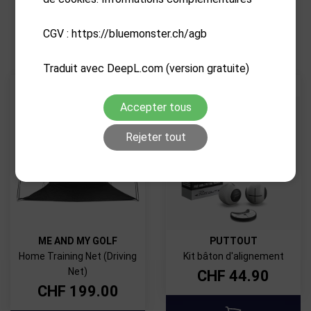
PRODUITS CONNEXES
CGV : https://bluemonster.ch/agb
Traduit avec DeepL.com (version gratuite)
Accepter tous
Rejeter tout
ME AND MY GOLF
PUTTOUT
Home Training Net (Driving
Kit bâton d'alignement
Net)
CHF
44.90
CHF
199.00