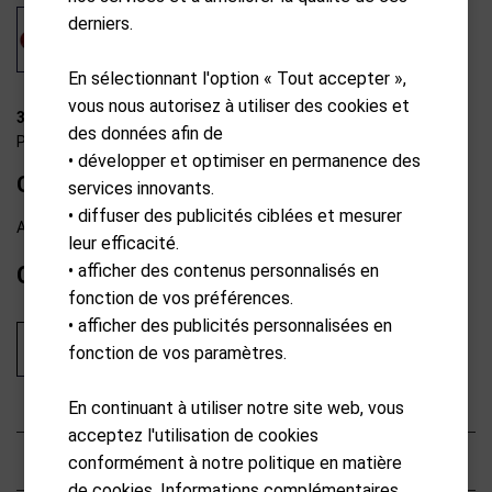
derniers.
En sélectionnant l'option « Tout accepter »,
vous nous autorisez à utiliser des cookies et
30-B0002
des données afin de
Pure2Improve
• développer et optimiser en permanence des
Golf Impact Balls - x6
services innovants.
• diffuser des publicités ciblées et mesurer
Available from external warehouse
leur efficacité.
• afficher des contenus personnalisés en
CHF
17.90
fonction de vos préférences.
• afficher des publicités personnalisées en
Ajouter au panier
fonction de vos paramètres.
En continuant à utiliser notre site web, vous
acceptez l'utilisation de cookies
Caractéristiques
conformément à notre politique en matière
de cookies. Informations complémentaires